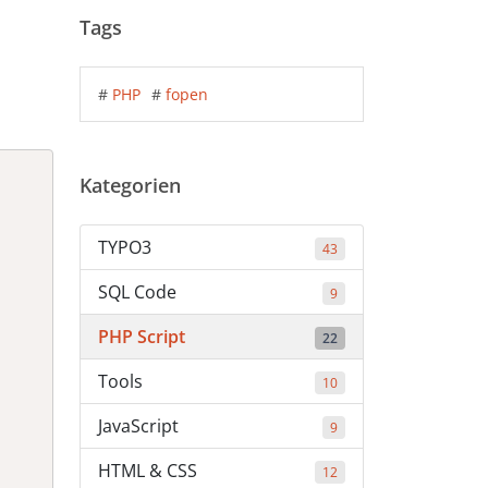
Tags
#
PHP
#
fopen
Kategorien
TYPO3
43
SQL Code
9
PHP Script
22
Tools
10
JavaScript
9
HTML & CSS
12