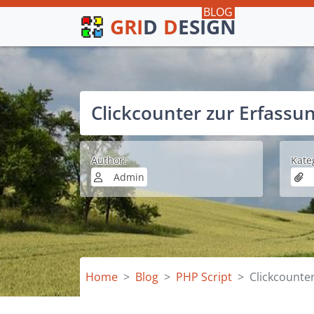
GRI
D
D
ESIGN
Clickcounter zur Erfassun
Author:
Kate
Admin
Home
Blog
PHP Script
Clickcounter