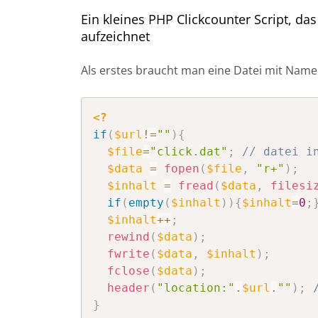
Ein kleines PHP Clickcounter Script, das 
aufzeichnet
Als erstes braucht man eine Datei mit Name
<?
if
(
$url
!=
""
)
{
$file
=
"click.dat"
;
// datei i
$data
=
fopen
(
$file
,
"r+"
)
;
$inhalt
=
fread
(
$data
,
filesi
if
(
empty
(
$inhalt
)
)
{
$inhalt
=
0
;
$inhalt
++
;
rewind
(
$data
)
;
fwrite
(
$data
,
$inhalt
)
;
fclose
(
$data
)
;
header
(
"location:"
.
$url
.
""
)
;
}