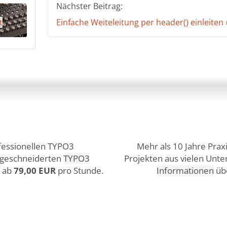
Nächster Beitrag:
t
Einfache Weiteleitung per header() einleiten 
fessionellen TYPO3
Mehr als 10 Jahre Prax
ßgeschneiderten
TYPO3
Projekten aus vielen Unt
s ab
79,00 EUR
pro Stunde.
Informationen
übe