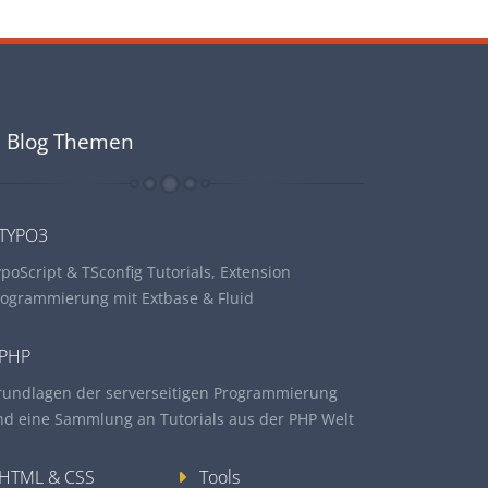
Blog Themen
TYPO3
poScript & TSconfig Tutorials, Extension
rogrammierung mit Extbase & Fluid
PHP
rundlagen der serverseitigen Programmierung
nd eine Sammlung an Tutorials aus der PHP Welt
HTML & CSS
Tools