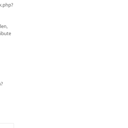
ck.php?
len,
ibute
n?