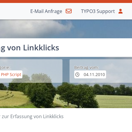
E-Mail
Anfrage
TYPO3
Support
g von Linkklicks
gorie:
Beitrag vom:
PHP Script
04.11.2010
 zur Erfassung von Linkklicks