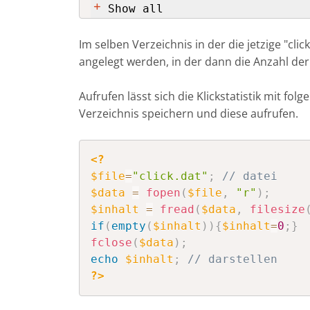
else
{
Show all
echo
"Ha Ha!!"
;
}
Im selben Verzeichnis in der die jetzige "
clic
?>
angelegt werden, in der dann die Anzahl der 
Aufrufen lässt sich die Klickstatistik mit f
Verzeichnis speichern und diese aufrufen.
<?
$file
=
"click.dat"
;
// datei
$data
=
fopen
(
$file
,
"r"
)
;
$inhalt
=
fread
(
$data
,
filesize
if
(
empty
(
$inhalt
)
)
{
$inhalt
=
0
;
}
fclose
(
$data
)
;
echo
$inhalt
;
// darstellen
?>