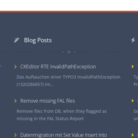
Blog Posts
r
CKEditor RTE InvalidPathException
Das Auftauchen einer TYPO3 InvalidPathException
Ty
(1320286857) im…
P
Remove missing FAL files
Remove files from DB, when they flagged as
G
missing in the FAL Status-Report
u
Datenmigration mit Set Value Insert Into