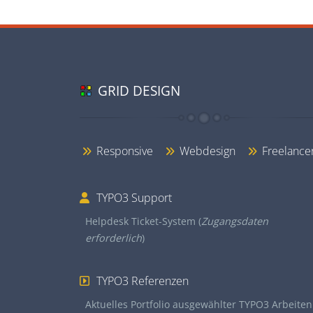
GRID DESIGN
Responsive
Webdesign
Freelance
TYPO3 Support
Helpdesk Ticket-System (
Zugangsdaten
erforderlich
)
TYPO3 Referenzen
Aktuelles Portfolio ausgewählter TYPO3 Arbeiten