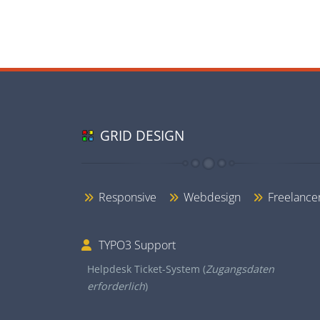
GRID DESIGN
Responsive
Webdesign
Freelance
TYPO3 Support
Helpdesk Ticket-System (
Zugangsdaten
erforderlich
)