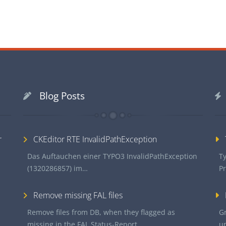
Blog Posts
r
CKEditor RTE InvalidPathException
Das Auftauchen einer TYPO3 InvalidPathException
Ty
(1320286857) im…
P
Remove missing FAL files
Remove files from DB, when they flagged as
G
missing in the FAL Status-Report
u