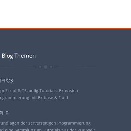
Blog Themen
TYPO3
poScript & TSconfig Tutorials, Extension
rogrammierung mit Extbase & Fluid
PHP
rundlagen der serverseitigen Programmierung
nd eine Sammlung an Tutorials aus der PHP Welt