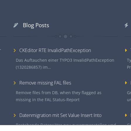
Blog Posts
r
CKEditor RTE InvalidPathException
Das Auftauchen einer TYPO3 InvalidPathException
Ty
(1320286857) im…
P
Remove missing FAL files
Remove files from DB, when they flagged as
G
missing in the FAL Status-Report
u
Datenmigration mit Set Value Insert Into
Bestehende Datensätze neu zusammenstellen und
G