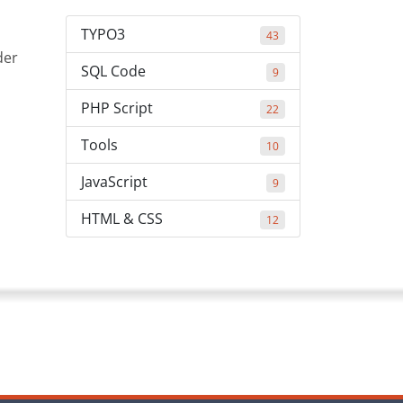
TYPO3
43
der
SQL Code
9
PHP Script
22
Tools
10
JavaScript
9
HTML & CSS
12