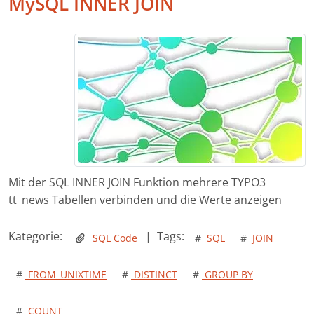
MySQL INNER JOIN
Mit der SQL INNER JOIN Funktion mehrere TYPO3
tt_news Tabellen verbinden und die Werte anzeigen
Kategorie:
|
Tags:
SQL Code
#
SQL
#
JOIN
#
FROM_UNIXTIME
#
DISTINCT
#
GROUP BY
#
COUNT