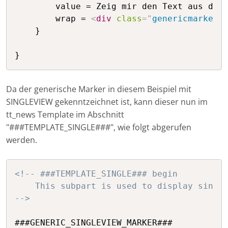
        value = Zeig mir den Text aus dem 
        wrap = 
<
div
class
=
"
genericmarkers
    }

}
Da der generische Marker in diesem Beispiel mit
SINGLEVIEW gekenntzeichnet ist, kann dieser nun im
tt_news Template im Abschnitt
"###TEMPLATE_SINGLE###", wie folgt abgerufen
werden.
<!-- ###TEMPLATE_SINGLE### begin

    This subpart is used to display single
-->
###GENERIC_SINGLEVIEW_MARKER###
